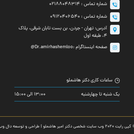
شماره تماس : 02188048314
شماره تماس : 09120406540
آدرس: تهران - جردن، بن بست تابان شرقی، پلاک
۴، طبقه اول
صفحه اینستاگرام :Dr.amirhashemloo@
ساعات کاری دکتر هاشملو
یک شنبه تا چهارشنبه
13:00 الی 15:00
 رایت 2020 وب سایت شخصی دکتر امیر هاشملو | طراحی و توسعه
دال وب