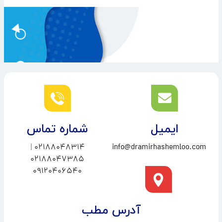
ایمیل
شماره تماس
|
02188048314
info@dramirhashemloo.com
02188047385
09120406540
آدرس مطب