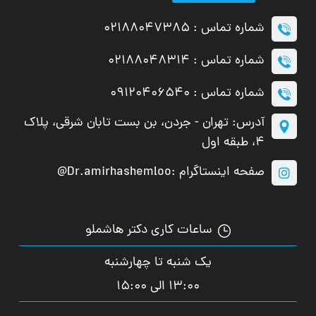
شماره تماس : 02188047385
شماره تماس : 02188048314
شماره تماس : 09120406540
آدرس: تهران - جردن، بن بست تابان شرقی، پلاک
۴، طبقه اول
صفحه اینستاگرام :Dr.amirhashemloo@
ساعات کاری دکتر هاشملو
یک شنبه تا چهارشنبه
13:00 الی 15:00