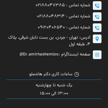
شماره تماس : 02188047385
شماره تماس : 02188048314
شماره تماس : 09120406540
آدرس: تهران - جردن، بن بست تابان شرقی، پلاک
۴، طبقه اول
صفحه اینستاگرام :Dr.amirhashemloo@
ساعات کاری دکتر هاشملو
یک شنبه تا چهارشنبه
13:00 الی 15:00